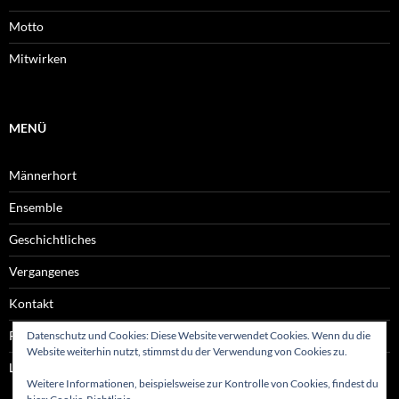
Motto
Mitwirken
MENÜ
Männerhort
Ensemble
Geschichtliches
Vergangenes
Kontakt
Rechtliches
Datenschutz und Cookies: Diese Website verwendet Cookies. Wenn du die
Website weiterhin nutzt, stimmst du der Verwendung von Cookies zu.
Links
Weitere Informationen, beispielsweise zur Kontrolle von Cookies, findest du