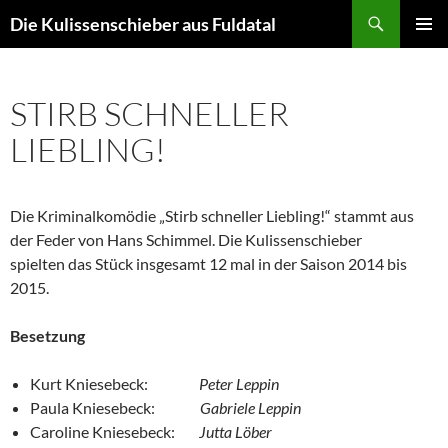
Zum
Suchen
Die Kulissenschieber aus Fuldatal
Inhalt
PRIMÄR
springen
MENÜ
STIRB SCHNELLER
LIEBLING!
Die Kriminalkomödie „Stirb schneller Liebling!“ stammt aus
der Feder von Hans Schimmel. Die Kulissenschieber
spielten das Stück insgesamt 12 mal in der Saison 2014 bis
2015.
Besetzung
Kurt Kniesebeck:
Peter Leppin
Paula Kniesebeck:
Gabriele Leppin
Caroline Kniesebeck:
Jutta Löber