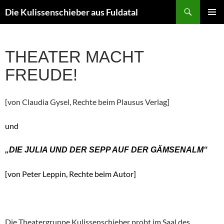
Zum
Suchen
Die Kulissenschieber aus Fuldatal
Inhalt
PRIMÄR
springen
MENÜ
THEATER MACHT
FREUDE!
[von Claudia Gysel, Rechte beim Plausus Verlag]
und
„DIE JULIA UND DER SEPP AUF DER GÄMSENALM“
[von Peter Leppin, Rechte beim
Autor
]
Die Theatergruppe Kulissenschieber probt im Saal des