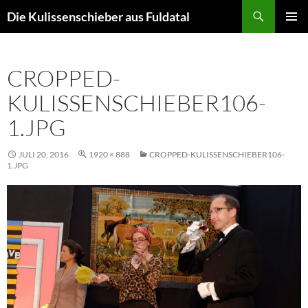
Zum
Suchen
Die Kulissenschieber aus Fuldatal
Inhalt
PRIMÄR
springen
MENÜ
CROPPED-
KULISSENSCHIEBER106-
1.JPG
JULI 20, 2016
1920 × 888
CROPPED-KULISSENSCHIEBER106-
1.JPG