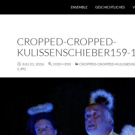
ENSEMBLE
GESCHICHTLICHES
V
CROPPED-CROPPED-
KULISSENSCHIEBER159-1
JULI 21, 2016
1920 × 850
CROPPED-CROPPED-KULISSENS
1.JPG