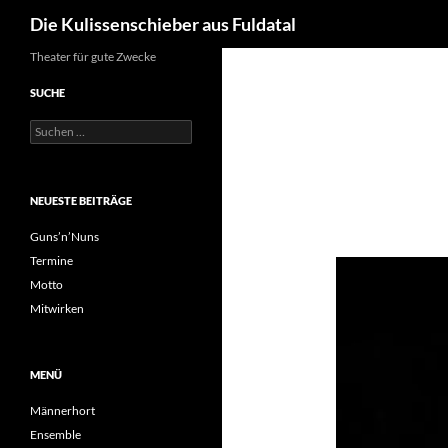
Suchen
Die Kulissenschieber aus Fuldatal
Zum
Theater für gute Zwecke
Inhalt
SUCHE
springen
Suchen
nach:
NEUESTE BEITRÄGE
Guns’n’Nuns
Termine
Motto
Mitwirken
MENÜ
Männerhort
Ensemble