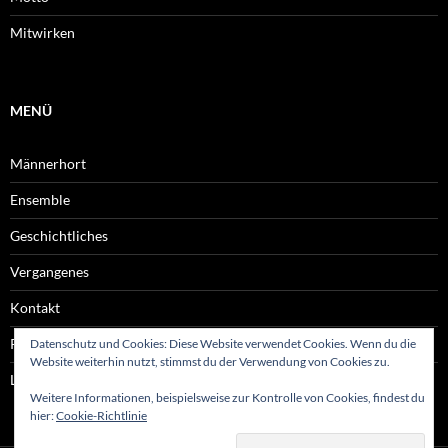
Mitwirken
MENÜ
Männerhort
Ensemble
Geschichtliches
Vergangenes
Kontakt
Rechtliches
Datenschutz und Cookies: Diese Website verwendet Cookies. Wenn du die
Website weiterhin nutzt, stimmst du der Verwendung von Cookies zu.
Links
Weitere Informationen, beispielsweise zur Kontrolle von Cookies, findest du
hier:
Cookie-Richtlinie