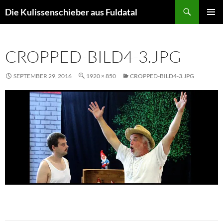
Zum
Suchen
Die Kulissenschieber aus Fuldatal
Inhalt
PRIMÄR
springen
MENÜ
CROPPED-BILD4-3.JPG
SEPTEMBER 29, 2016
1920 × 850
CROPPED-BILD4-3.JPG